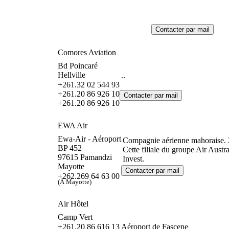
Comores Aviation
Bd Poincaré
Hellville
..
+261.32 02 544 93
+261.20 86 926 10
+261.20 86 926 10
EWA Air
Ewa-Air - Aéroport
Compagnie aérienne mahoraise. 2
BP 452
Cette filiale du groupe Air Aust
97615 Pamandzi
Invest.
Mayotte
+262.269 64 63 00
(À Mayotte)
Air Hôtel
Camp Vert
+261.20 86 616 13
Aéroport de Fascene