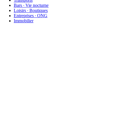
Transports
Bars ∙ Vie nocturne
Loisirs ∙ Boutiques
Entreprises ∙ ONG
Immobilier