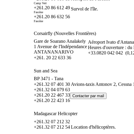
Camp Vert
+261.20 86 612 49
Survol de l'île.
Fascène
+261.20 86 632 56
Fascène
Corsairfly (Nouvelles Frontières)
Gare de Soarano Analakely
Aéroport Ivato d'Antana
1 Avenue de l'Indépendance
Heures d'ouverture : du
ANTANANARIVO
+33.0820 042 042 (0,12
+261. 20 22 633 36
Sun and Sea
BP 3471 - Tana
+261.32 07 401 30
Avions-taxis Antonov 2, Cessna 
+261.32 04 079 63
+261.20 22 467 33
+261.20 22 423 16
Madagascar Helicopter
+261.32 07 212 32
+261.32 07 212 54
Location d'hélicoptères.