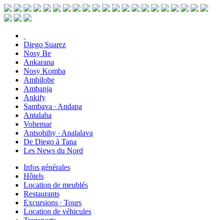
Diego Suarez
Nosy Be
Ankarana
Nosy Komba
Ambilobe
Ambanja
Ankify
Sambava ∙ Andapa
Antalaha
Vohemar
Antsohihy ∙ Analalava
De Diego à Tana
Les News du Nord
Infos générales
Hôtels
Location de meublés
Restaurants
Excursions ∙ Tours
Location de véhicules