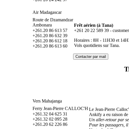
Air Madagascar
Route de Dzamandzar
Ambonara
Frêt aérien (à Tana)
+261.20 86 613 57
+261 20 22 589 39 - customer
+261.20 86 632 39
Horaires : 8H - 11H30 et 14H3
+261.20 86 612 18
Vols quotidiens sur Tana.
+261.20 86 613 60
T
Vers Mahajanga
Ferry Jean-Pierre CALLOC'H
Le Jean-Pierre Calloc'
+261.32 04 625 31
Ankify a eu raison de 
+261.32 02 095 28
Un aller-retour par s
+261.20 62 226 86
Pour les passagers, il 