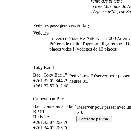
Vente des billets :
- Gare Maritime de No
- Agence MSL, rue Sad
Vedettes passagers vers Ankify
Vedettes
Traversée Nosy Be-Ankify : 12.000 Ar en ved
Préférez le matin, l'après-midi ça remue ! De 
places vides ! (vedettes de 10 places).
Toky Bac 1
Bac "Toky Bac 1"
Petits bacs. Réserver pour passer
+261.32 02 844 29
heures 30.
+261.32 52 012 48
Cameraman Bac
Bac "Cameraman Bac"
Réserver pour passer avec un 
BP 61
30.
Hellville
+261.32 04 263 76
+261.34 05 263 76