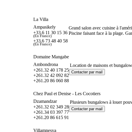
La Villa
Ampasikely
Grand salon avec cuisine à l'amér
+33.6 11 30 15 36
Piscine faisant face à la plage. 
(En France)
+33.6 73 48 40 58
(En France)
Domaine Mangabe
Ambondrona
Location de maisons et bungalows
+261.32 40 178 25
+261.32 42 092 82
+261.20 86 060 88
Chez Paul et Denise - Les Cocotiers
Dzamandzar
Plusieurs bungalows à louer pouva
+261.32 02 349 28
+261.34 03 397 77
+261.20 86 615 91
Villamnesya