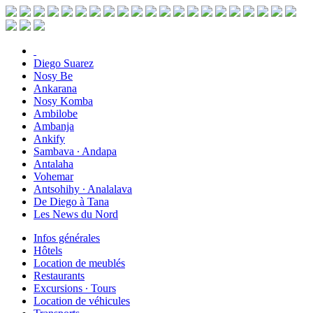
Diego Suarez
Nosy Be
Ankarana
Nosy Komba
Ambilobe
Ambanja
Ankify
Sambava ∙ Andapa
Antalaha
Vohemar
Antsohihy ∙ Analalava
De Diego à Tana
Les News du Nord
Infos générales
Hôtels
Location de meublés
Restaurants
Excursions ∙ Tours
Location de véhicules