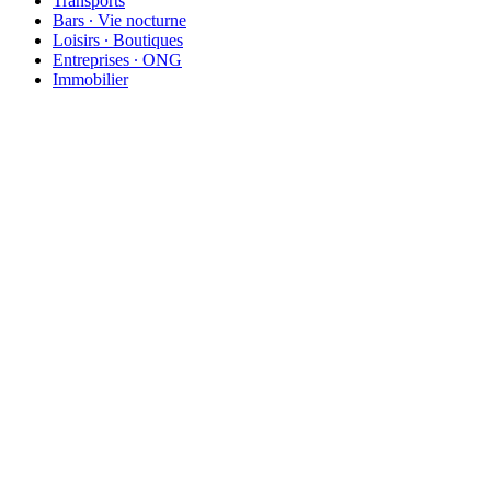
Transports
Bars ∙ Vie nocturne
Loisirs ∙ Boutiques
Entreprises ∙ ONG
Immobilier