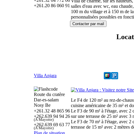
+261.32 04 772 06
Villa de charme, sur les hauteurs,
+261.20 86 060 91
salles d'eau avec wc, eau chaude, d
100 m du village et à 150 m de la
personnalisées possibles en fonc
Locat
Villa Anjara
Route du cratère
Dar-es-salam
Le F4 de 120 m² au rez-de-chauss
Nosy Be
cuisine américaine de 35 m² et do
+261.32 48 865 96
Le F3 de 90 m² à l'étage, avec 2 
+262.639 94 94 26
sur une terrasse de 25 m² avec 3 m
(À Mayotte)
Le F3 de 70 m² à l'étage, avec 2 
+262.639 69 63 77
terrasse de 15 m² avec 2 mètres de
(À Mayotte)
Plan de situation