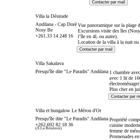
Villa la Désirade
Andilana - Cap Doré
Vue panoramique sur la plage 
Nosy Be
Excursions visite des îles (No
+261.33 14 248 16
l’île en 4L ou autre).
Location de la villa à la nuit ou
Villa Sakalava
Presqu'île dite "Le Paradis" Andilana
1 chambre avec 
avec 1 lit de 16
électroménager)
Plus cher en jui
Villa et bungalow Le Mérou d'Or
Presqu'île dite "Le Paradis" Andilana
Propriété compo
+262.692 82 18 36
cuisine moderne
(À La Réunion)
femme de ménage
Promenades en b