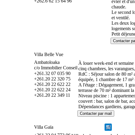
+262.6 62 15 64 96
évier et d'u
chaude.
Le second lo
et ventilé.
Les deux log
logements so
Petit déjeune
Villa Belle Vue
Ambatoloaka
À louer week-end et semaine t
c/o Immobilier Conseil
cinq chambres, les varangues, 
+261.32 07 035 90
RdC : Séjour salon de 80 m² a
+261.20 22 320 75
équipée, 1 chambre de 17 m² en
+261.20 22 622 22
A l'étage : Dégagement, 1 gr
+261.20 22 622 24
terrasse de 70 m² dominant la
+261.20 22 349 11
Niveau piscine : 1 appartemen
couvert : bar, salon de bar, 
Dépendances gardiens, garage
Villa Gaïa