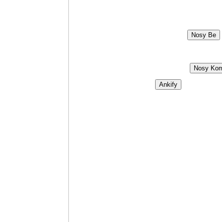
Nosy Be
Nosy Ko
Ankify