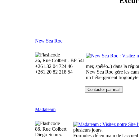
Excurs
New Sea Roc
26, Rue Colbert - BP 541
+261.32 04 724 46
mer, spéléo..) dans la régi
+261.20 82 218 54
New Sea Roc gère les camps 
un hébergement troglodyte 
Madateam
86, Rue Colbert
plusieurs jours.
Diego Suarez
Formules clé en main de l'accueil a