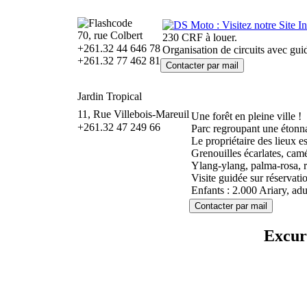
70, rue Colbert
230 CRF à louer.
+261.32 44 646 78
Organisation de circuits avec guid
+261.32 77 462 81
Jardin Tropical
11, Rue Villebois-Mareuil
Une forêt en pleine ville !
+261.32 47 249 66
Parc regroupant une étonna
Le propriétaire des lieux e
Grenouilles écarlates, camé
Ylang-ylang, palma-rosa, rav
Visite guidée sur réservat
Enfants : 2.000 Ariary, adu
Excurs