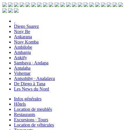
Diego Suarez
Nosy Be
Ankarana
Nosy Komba
Ambilobe
Ambanja
Ankify
Sambava ∙ Andapa
Antalaha
Vohemar
Antsohihy ∙ Analalava
De Diego à Tana
Les News du Nord
Infos générales
Hôtels
Location de meublés
Restaurants
Excursions ∙ Tours
Location de véhicules