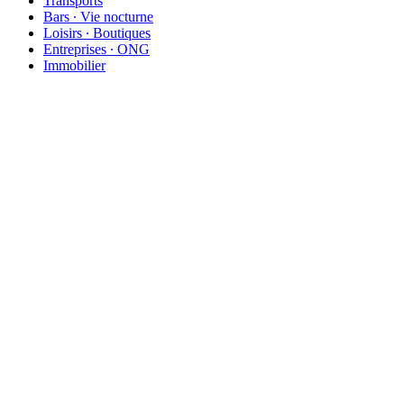
Transports
Bars ∙ Vie nocturne
Loisirs ∙ Boutiques
Entreprises ∙ ONG
Immobilier