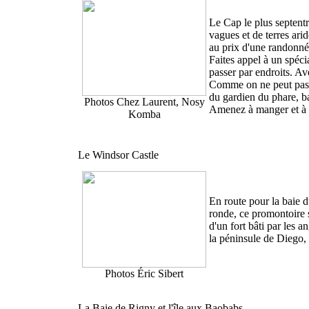
Le Cap le plus septent
vagues et de terres arid
au prix d'une randonnée
Faites appel à un spéci
passer par endroits. Av
Comme on ne peut pas fai
du gardien du phare, b
Photos Chez Laurent, Nosy
Amenez à manger et à 
Komba
Le Windsor Castle
En route pour la baie d
ronde, ce promontoire 
d'un fort bâti par les 
la péninsule de Diego, l
Photos Éric Sibert
La Baie de Rigny et l'île aux Baobabs