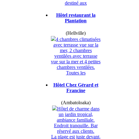
destiné aux
Hôtel restaurant la
Plantation
(Hellville)
4 chambres climatisées
avec terrasse vue sur la
mer, 2 chambres
ventilées avec terrasse
vue sur la mer et 4 petites
chambres ventilées.
Toutes les
Hôtel Chez Gérard et
Francine
(Ambatoloaka)
Hôtel de charme dans
un jardin tropical,
ambiance familiale.
Endroit tranquille. Bar
réservé aux clients.
La plage est juste devant,