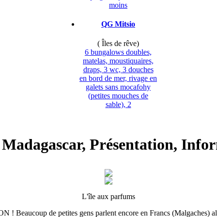
moins
QG Mitsio
( Îles de rêve)
6 bungalows doubles,
matelas, moustiquaires,
draps, 3 wc, 3 douches
en bord de mer, rivage en
galets sans mocafohy
(petites mouches de
sable), 2
 Madagascar, Présentation, Infor
L'île aux parfums
N ! Beaucoup de petites gens parlent encore en Francs (Malgaches) al