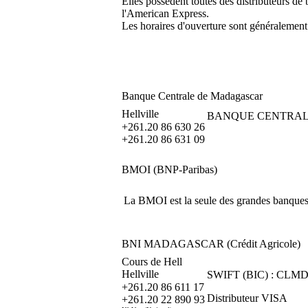
Elles possèdent toutes des distributeurs de 
l'American Express.
Les horaires d'ouverture sont généraleme
Banque Centrale de Madagascar
Hellville
BANQUE CENTRA
+261.20 86 630 26
+261.20 86 631 09
BMOI (BNP-Paribas)
La BMOI est la seule des grandes banques 
BNI MADAGASCAR (Crédit Agricole)
Cours de Hell
Hellville
SWIFT (BIC) : CL
+261.20 86 611 17
Distributeur VISA
+261.20 22 890 93