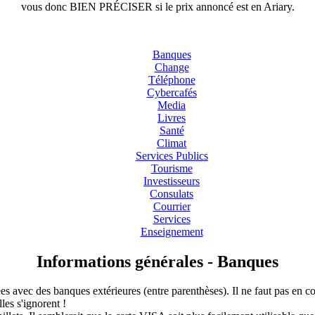
vous donc BIEN PRÉCISER si le prix annoncé est en Ariary.
Banques
Change
Téléphone
Cybercafés
Media
Livres
Santé
Climat
Services Publics
Tourisme
Investisseurs
Consulats
Courrier
Services
Enseignement
Informations générales - Banques
 avec des banques extérieures (entre parenthèses). Il ne faut pas en con
les s'ignorent !