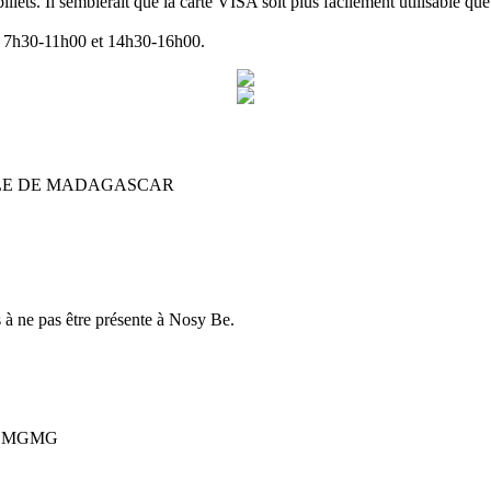
billets. Il semblerait que la carte VISA soit plus facilement utilisable q
nt 7h30-11h00 et 14h30-16h00.
LE DE MADAGASCAR
à ne pas être présente à Nosy Be.
MDMGMG