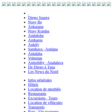
Diego Suarez
Nosy Be
Ankarana
Nosy Komba
Ambilobe
Ambanja
Ankify
Sambava ∙ Andapa
Antalaha
Vohemar
Antsohihy ∙ Analalava
De Diego à Tana
Les News du Nord
Infos générales
Hôtels
Location de meublés
Restaurants
Excursions ∙ Tours
Location de véhicules
Transports
Bars ∙ Vie nocturne